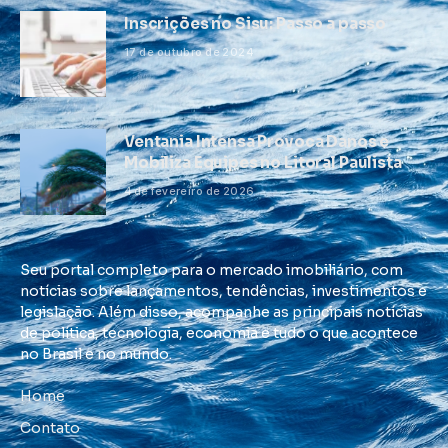
Inscrições no Sisu: Passo a passo
17 de outubro de 2024
Ventania Intensa Provoca Danos e
Mobiliza Equipes no Litoral Paulista
4 de fevereiro de 2026
Seu portal completo para o mercado imobiliário, com
notícias sobre lançamentos, tendências, investimentos e
legislação. Além disso, acompanhe as principais notícias
de política, tecnologia, economia e tudo o que acontece
no Brasil e no mundo.
Home
Contato