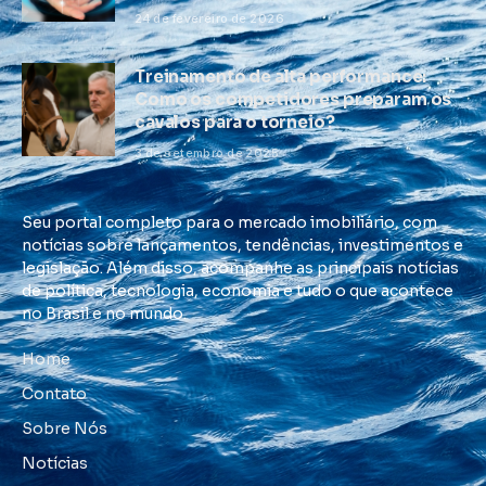
24 de fevereiro de 2026
Treinamento de alta performance:
Como os competidores preparam os
cavalos para o torneio?
3 de setembro de 2025
Seu portal completo para o mercado imobiliário, com
notícias sobre lançamentos, tendências, investimentos e
legislação. Além disso, acompanhe as principais notícias
de política, tecnologia, economia e tudo o que acontece
no Brasil e no mundo.
Home
Contato
Sobre Nós
Notícias