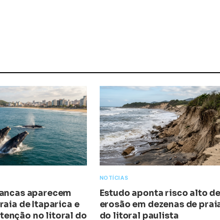
NOTÍCIAS
rancas aparecem
Estudo aponta risco alto d
raia de Itaparica e
erosão em dezenas de prai
enção no litoral do
do litoral paulista