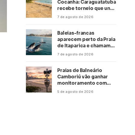
Cocanha: Caraguatatuba
recebe torneio que une
esporte, lazer e mar
7 de agosto de 2026
Baleias-francas
aparecem perto da Praia
de Itaparica e chamam
atenção no litoral do
7 de agosto de 2026
Espírito Santo
Praias de Balneário
Camboriú vão ganhar
monitoramento com
inteligência artificial
5 de agosto de 2026