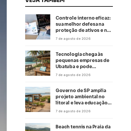
VEJA TAMBÉM
Controle interno eficaz:
sua melhor defesa na
proteção de ativos e na
saúde financeira!
7 de agosto de 2026
Tecnologia chega às
pequenas empresas de
Ubatuba e pode
transformar negócios
7 de agosto de 2026
ligados ao turismo no
litoral
Governo de SP amplia
projeto ambiental no
litoral e leva educação
climática a escolas de 16
7 de agosto de 2026
cidades
Beach tennis na Praia da