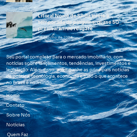
Litoral Norte de SP dá início à
temporada de pinguins; quase 50
precisaram de resgate
10 de julho de 2024
Seu portal completo para o mercado imobiliário, com
notícias sobre lançamentos, tendências, investimentos e
legislação. Além disso, acompanhe as principais notícias
de política, tecnologia, economia e tudo o que acontece
no Brasil e no mundo.
Home
Contato
Sobre Nós
Notícias
Quem Faz