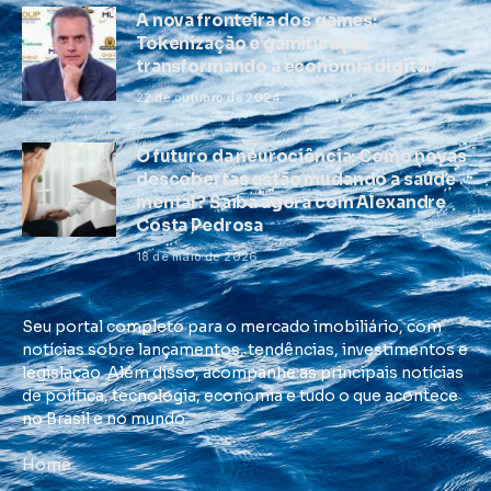
A nova fronteira dos games:
Tokenização e gamificação
transformando a economia digital
22 de outubro de 2024
O futuro da neurociência: Como novas
descobertas estão mudando a saúde
mental? Saiba agora com Alexandre
Costa Pedrosa
18 de maio de 2026
Seu portal completo para o mercado imobiliário, com
notícias sobre lançamentos, tendências, investimentos e
legislação. Além disso, acompanhe as principais notícias
de política, tecnologia, economia e tudo o que acontece
no Brasil e no mundo.
Home