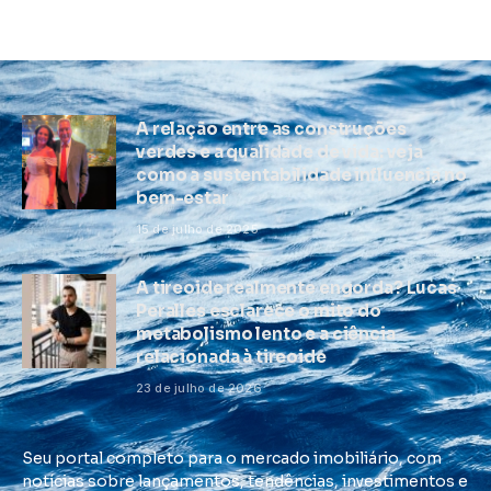
A relação entre as construções
verdes e a qualidade de vida: veja
como a sustentabilidade influencia no
bem-estar
15 de julho de 2025
A tireoide realmente engorda? Lucas
Peralles esclarece o mito do
metabolismo lento e a ciência
relacionada à tireoide
23 de julho de 2026
Seu portal completo para o mercado imobiliário, com
notícias sobre lançamentos, tendências, investimentos e