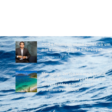
ODS e finanças: como construir um
portfólio que faça a diferença?
20 de março de 2025
Maragogi, Jericoacoara e Arraial
do Cabo lideram as preferências
dos viajantes para o litoral
brasileiro em 2026
25 de junho de 2026