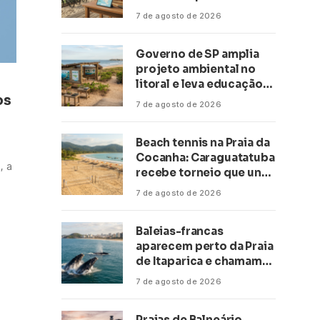
transformar negócios
7 de agosto de 2026
ligados ao turismo no
litoral
Governo de SP amplia
projeto ambiental no
litoral e leva educação
os
climática a escolas de 16
7 de agosto de 2026
cidades
Beach tennis na Praia da
Cocanha: Caraguatatuba
, a
recebe torneio que une
esporte, lazer e mar
7 de agosto de 2026
Baleias-francas
aparecem perto da Praia
de Itaparica e chamam
atenção no litoral do
7 de agosto de 2026
Espírito Santo
Praias de Balneário