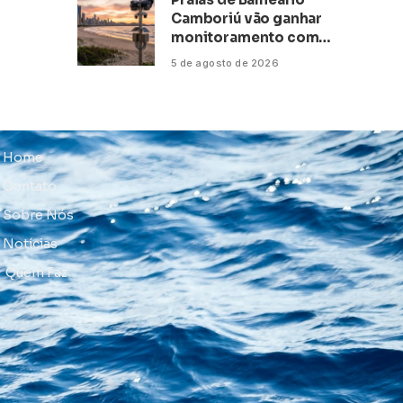
Camboriú vão ganhar
monitoramento com
inteligência artificial
5 de agosto de 2026
Home
Contato
Sobre Nós
Notícias
Quem Faz