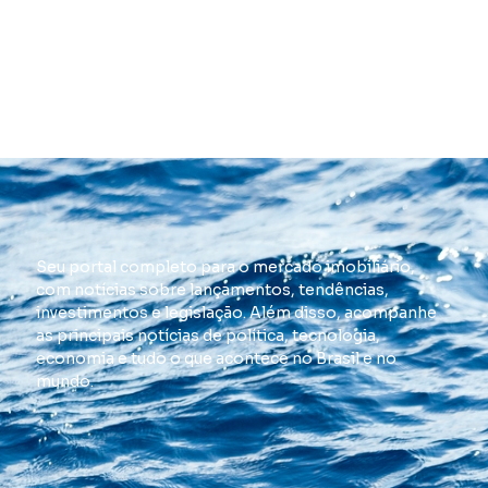
Seu portal completo para o mercado imobiliário,
com notícias sobre lançamentos, tendências,
investimentos e legislação. Além disso, acompanhe
as principais notícias de política, tecnologia,
economia e tudo o que acontece no Brasil e no
mundo.