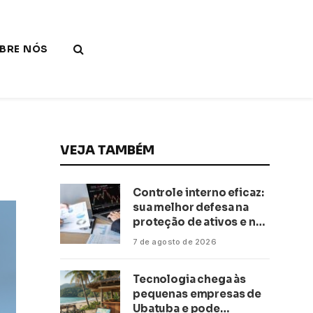
BRE NÓS
VEJA TAMBÉM
Controle interno eficaz:
sua melhor defesa na
proteção de ativos e na
saúde financeira!
7 de agosto de 2026
Tecnologia chega às
pequenas empresas de
Ubatuba e pode