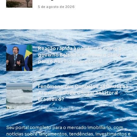
5 de agosto de 2026
Reação rápida à pandemia: como o
governo Bolsonaro iniciou o plano
para o Auxílio Emergencial
13 de agosto de 2025
Fenômeno que Congelou as Ondas na
Argentina Pode Chegar ao Litoral
Brasileiro?
22 de julho de 2024
Seu portal completo para o mercado imobiliário, com
notícias sobre lançamentos, tendências, investimentos e