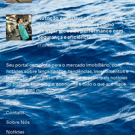
1 de abril de 2025
Nutrição esportiva personalizada: a
Soldiers Nutrition explica como
alcançar picos de performance com
segurança e eficiência
21 de maio de 2025
Seu portal completo para o mercado imobiliário, com
notícias sobre lançamentos, tendências, investimentos e
legislação. Além disso, acompanhe as principais notícias
de política, tecnologia, economia e tudo o que acontece
no Brasil e no mundo.
Home
Contato
Sobre Nós
Notícias