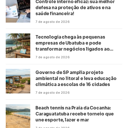
Controle interno eficaz: sua melhor
defesa na proteção de ativos e na
saúde financeira!
7 de agosto de 2026
Tecnologia chega às pequenas
empresas de Ubatuba e pode
transformar negócios ligados ao
turismo no litoral
7 de agosto de 2026
Governo de SP amplia projeto
ambiental no litoral e leva educação
climática a escolas de 16 cidades
7 de agosto de 2026
Beach tennis na Praia da Cocanha:
Caraguatatuba recebe torneio que
une esporte, lazer e mar