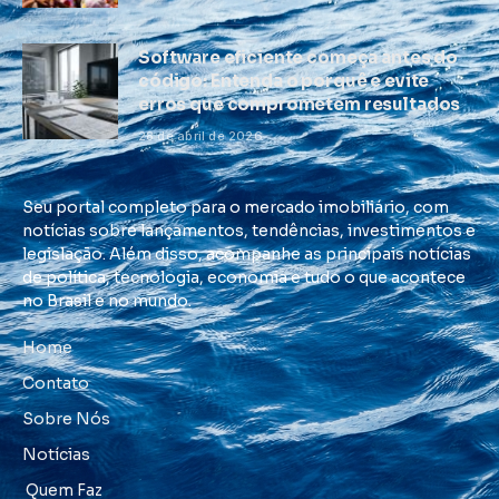
Software eficiente começa antes do
código: Entenda o porquê e evite
erros que comprometem resultados
28 de abril de 2026
Seu portal completo para o mercado imobiliário, com
notícias sobre lançamentos, tendências, investimentos e
legislação. Além disso, acompanhe as principais notícias
de política, tecnologia, economia e tudo o que acontece
no Brasil e no mundo.
Home
Contato
Sobre Nós
Notícias
Quem Faz