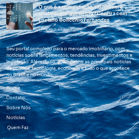
O que é a computação em nuvem e
qual a sua importância? Confira com
Luciano Colicchio Fernandes
17 de abril de 2026
Seu portal completo para o mercado imobiliário, com
notícias sobre lançamentos, tendências, investimentos e
legislação. Além disso, acompanhe as principais notícias
de política, tecnologia, economia e tudo o que acontece
no Brasil e no mundo.
Home
Contato
Sobre Nós
Notícias
Quem Faz