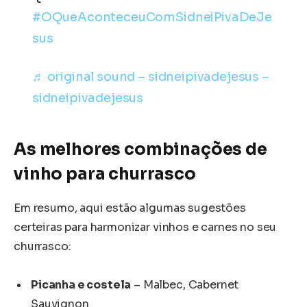
#OQueAconteceuComSidneiPivaDeJe
sus
♬ original sound – sidneipivadejesus –
sidneipivadejesus
As melhores combinações de
vinho para churrasco
Em resumo, aqui estão algumas sugestões
certeiras para harmonizar vinhos e carnes no seu
churrasco:
Picanha e costela
– Malbec, Cabernet
Sauvignon