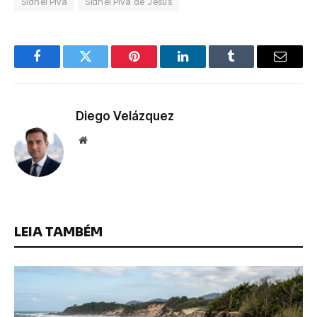
Sidnei Piva
Sidnei Piva de Jesus
Facebook
Twitter
Pinterest
LinkedIn
Tumblr
Email
Diego Velázquez
Website
LEIA TAMBÉM