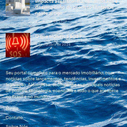
impacta a resistência, durabilidade e
desempenho do produto? Entenda
neste artigo
3 de março de 2026
O que significa SOS?
9 de outubro de 2024
Seu portal completo para o mercado imobiliário, com
notícias sobre lançamentos, tendências, investimentos e
legislação. Além disso, acompanhe as principais notícias
de política, tecnologia, economia e tudo o que acontece
no Brasil e no mundo.
Home
Contato
Sobre Nós