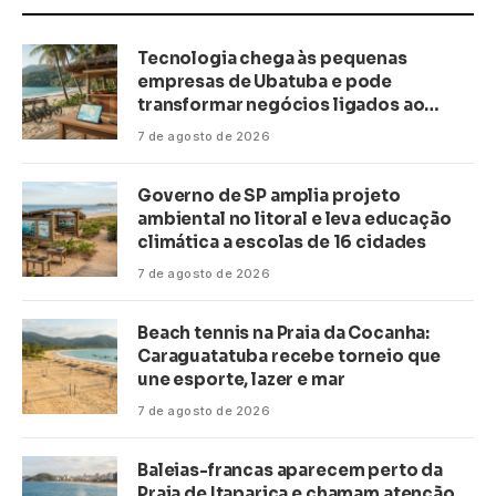
Tecnologia chega às pequenas
empresas de Ubatuba e pode
transformar negócios ligados ao
turismo no litoral
7 de agosto de 2026
Governo de SP amplia projeto
ambiental no litoral e leva educação
climática a escolas de 16 cidades
7 de agosto de 2026
Beach tennis na Praia da Cocanha:
Caraguatatuba recebe torneio que
une esporte, lazer e mar
7 de agosto de 2026
Baleias-francas aparecem perto da
Praia de Itaparica e chamam atenção