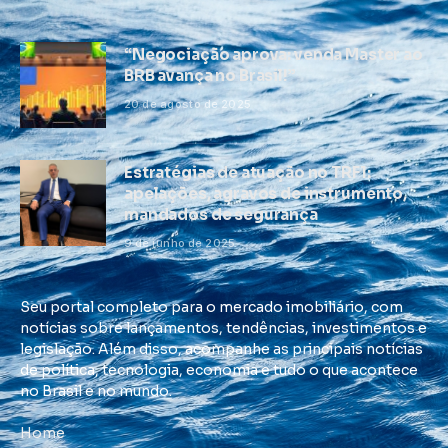
“Negociação aprova: venda Master ao
BRB avança no Brasil!”
20 de agosto de 2025
Estratégias de atuação no TRF1:
apelações, agravos de instrumento,
mandados de segurança
9 de junho de 2025
Seu portal completo para o mercado imobiliário, com
notícias sobre lançamentos, tendências, investimentos e
legislação. Além disso, acompanhe as principais notícias
de política, tecnologia, economia e tudo o que acontece
no Brasil e no mundo.
Home