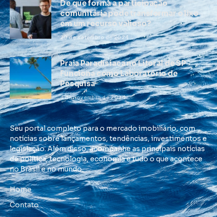
De que forma a participação
comunitária pode transformar o lixo
em um recurso valioso?
20 de setembro de 2024
Praia Paradisíaca no Litoral de SP
Funciona como Laboratório de
Pesquisa
4 de novembro de 2024
Seu portal completo para o mercado imobiliário, com
notícias sobre lançamentos, tendências, investimentos e
legislação. Além disso, acompanhe as principais notícias
de política, tecnologia, economia e tudo o que acontece
no Brasil e no mundo.
Home
Contato