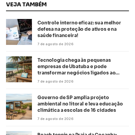
VEJA TAMBÉM
Controle interno eficaz: sua melhor
defesa na proteção de ativos e na
saúde financeira!
7 de agosto de 2026
Tecnologia chega às pequenas
empresas de Ubatuba e pode
transformar negócios ligados ao
turismo no litoral
7 de agosto de 2026
Governo de SP amplia projeto
ambiental no litoral e leva educação
climática a escolas de 16 cidades
7 de agosto de 2026
Beach tennis na Praia da Cocanha: