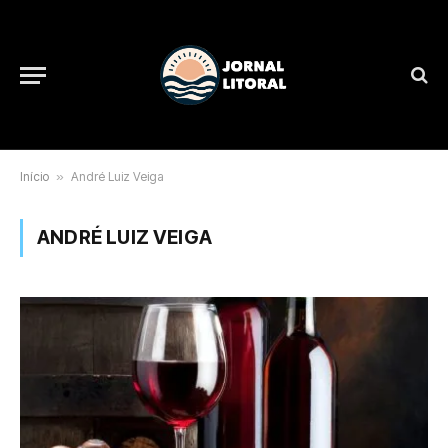
Início
»
André Luiz Veiga
ANDRÉ LUIZ VEIGA