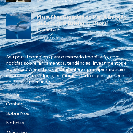
13 de setembro de 2024
Maravilhas Gigantes do Mar: A Emoção
de Encontrar Baleias no Litoral
Paulista
19 de maio de 2025
Seu portal completo para o mercado imobiliário, com
notícias sobre lançamentos, tendências, investimentos e
legislação. Além disso, acompanhe as principais notícias
de política, tecnologia, economia e tudo o que acontece
no Brasil e no mundo.
Home
Contato
Sobre Nós
Notícias
Quem Faz