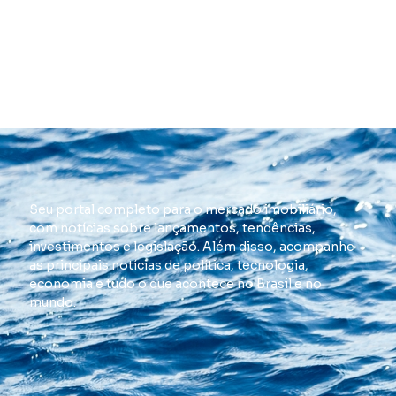
Seu portal completo para o mercado imobiliário,
com notícias sobre lançamentos, tendências,
investimentos e legislação. Além disso, acompanhe
as principais notícias de política, tecnologia,
economia e tudo o que acontece no Brasil e no
mundo.