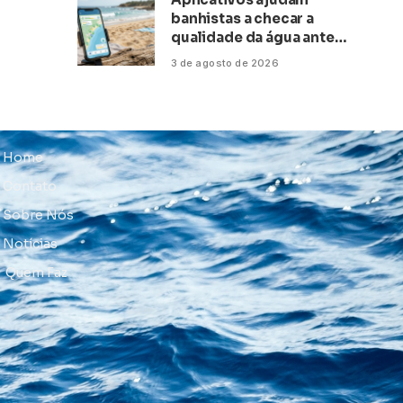
banhistas a checar a
qualidade da água antes
de ir à praia
3 de agosto de 2026
Home
Contato
Sobre Nós
Notícias
Quem Faz