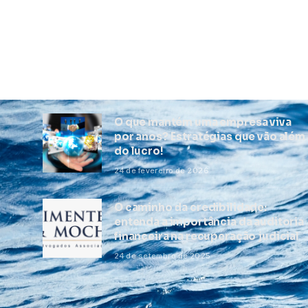
O que mantém uma empresa viva
por anos? Estratégias que vão além
do lucro!
24 de fevereiro de 2026
O caminho da credibilidade:
entenda a importância da auditoria
financeira na recuperação judicial
24 de setembro de 2025