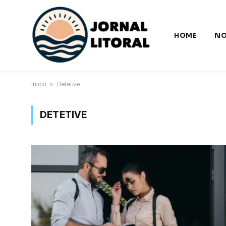
HOME
NO
Início
»
Detetive
DETETIVE