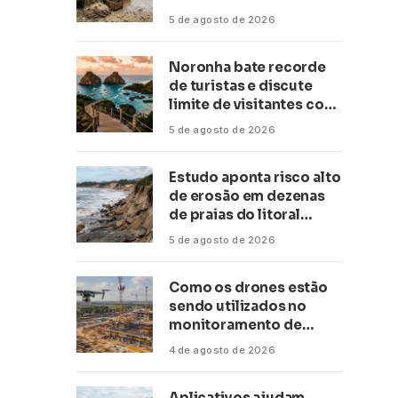
conservação
5 de agosto de 2026
Noronha bate recorde
de turistas e discute
limite de visitantes com
a Anac
5 de agosto de 2026
Estudo aponta risco alto
de erosão em dezenas
de praias do litoral
paulista
5 de agosto de 2026
Como os drones estão
sendo utilizados no
monitoramento de
obras de grande porte?
4 de agosto de 2026
Confira neste artigo
Aplicativos ajudam