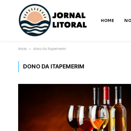
HOME
NO
Início
»
dono da Itapemerim
DONO DA ITAPEMERIM