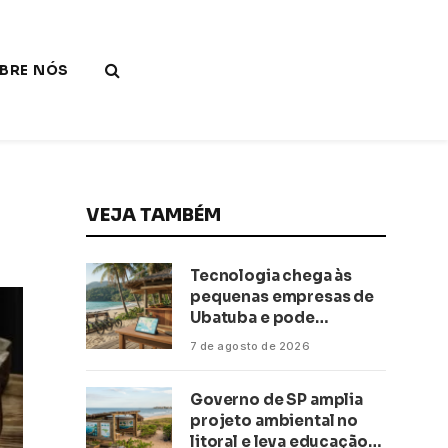
BRE NÓS
VEJA TAMBÉM
Tecnologia chega às
pequenas empresas de
Ubatuba e pode
transformar negócios
7 de agosto de 2026
ligados ao turismo no
litoral
Governo de SP amplia
projeto ambiental no
litoral e leva educação