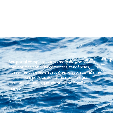
Seu portal completo para o mercado imobiliário,
com notícias sobre lançamentos, tendências,
investimentos e legislação. Além disso, acompanhe
as principais notícias de política, tecnologia,
economia e tudo o que acontece no Brasil e no
mundo.