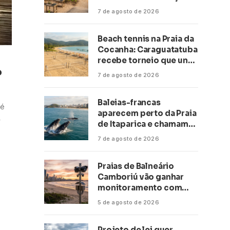
climática a escolas de 16
7 de agosto de 2026
cidades
Beach tennis na Praia da
Cocanha: Caraguatatuba
recebe torneio que une
o
esporte, lazer e mar
7 de agosto de 2026
Baleias-francas
 é
aparecem perto da Praia
,
de Itaparica e chamam
atenção no litoral do
7 de agosto de 2026
Espírito Santo
Praias de Balneário
Camboriú vão ganhar
monitoramento com
inteligência artificial
5 de agosto de 2026
Projeto de lei quer