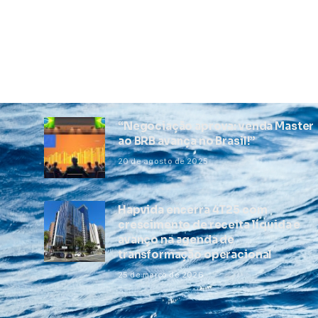
“Negociação aprova: venda Master
ao BRB avança no Brasil!”
20 de agosto de 2025
Hapvida encerra 4T25 com
crescimento de receita líquida e
avanço na agenda de
transformação operacional
25 de março de 2026