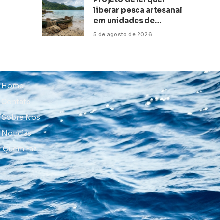
liberar pesca artesanal
em unidades de
conservação
5 de agosto de 2026
Home
Contato
Sobre Nós
Notícias
Quem Faz