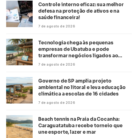
Controle interno eficaz: sua melhor
defesa na proteção de ativos e na
saúde financeira!
7 de agosto de 2026
Tecnologia chega às pequenas
empresas de Ubatuba e pode
transformar negócios ligados ao
turismo no litoral
7 de agosto de 2026
Governo de SP amplia projeto
ambiental no litoral e leva educação
climática a escolas de 16 cidades
7 de agosto de 2026
Beach tennis na Praia da Cocanha:
Caraguatatuba recebe torneio que
une esporte, lazer e mar