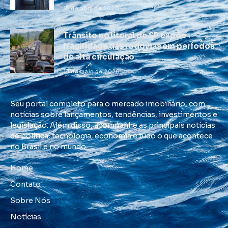
15 de abril de 2026
Trânsito no litoral de SP expõe
fragilidade das rodovias em períodos
de alta circulação
14 de maio de 2026
Seu portal completo para o mercado imobiliário, com
notícias sobre lançamentos, tendências, investimentos e
legislação. Além disso, acompanhe as principais notícias
de política, tecnologia, economia e tudo o que acontece
no Brasil e no mundo.
Home
Contato
Sobre Nós
Notícias