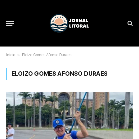
Início
»
Eloizo Gomes Afonso Duraes
ELOIZO GOMES AFONSO DURAES