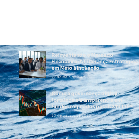
Reinventando o Mercado
Financeiro: A Liderança Estratégica
em Meio à Inovação
27 de maio de 2025
Como a governança digital
fortalece a transparência em
fundos regulados pela ICVM 175?
20 de agosto de 2025