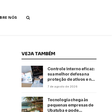
BRE NÓS
VEJA TAMBÉM
Controle interno eficaz:
sua melhor defesa na
proteção de ativos e na
saúde financeira!
7 de agosto de 2026
Tecnologia chega às
pequenas empresas de
Ubatuba e pode