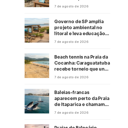
transformar negócios
7 de agosto de 2026
ligados ao turismo no
litoral
Governo de SP amplia
projeto ambiental no
litoral e leva educação
climática a escolas de 16
7 de agosto de 2026
cidades
Beach tennis na Praia da
Cocanha: Caraguatatuba
recebe torneio que une
esporte, lazer e mar
7 de agosto de 2026
Baleias-francas
aparecem perto da Praia
de Itaparica e chamam
atenção no litoral do
7 de agosto de 2026
Espírito Santo
Praias de Balneário