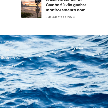
Camboriú vão ganhar
monitoramento com
inteligência artificial
5 de agosto de 2026
Home
Contato
Sobre Nós
Notícias
Quem Faz