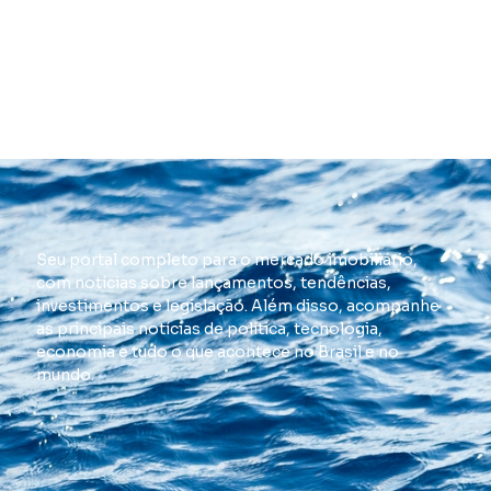
Seu portal completo para o mercado imobiliário,
com notícias sobre lançamentos, tendências,
investimentos e legislação. Além disso, acompanhe
as principais notícias de política, tecnologia,
economia e tudo o que acontece no Brasil e no
mundo.