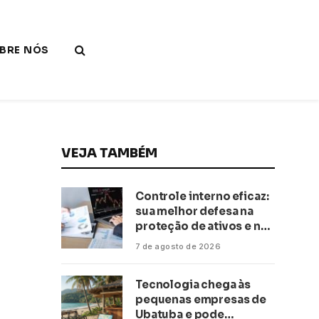
BRE NÓS
VEJA TAMBÉM
Controle interno eficaz:
sua melhor defesa na
proteção de ativos e na
saúde financeira!
7 de agosto de 2026
Tecnologia chega às
pequenas empresas de
Ubatuba e pode