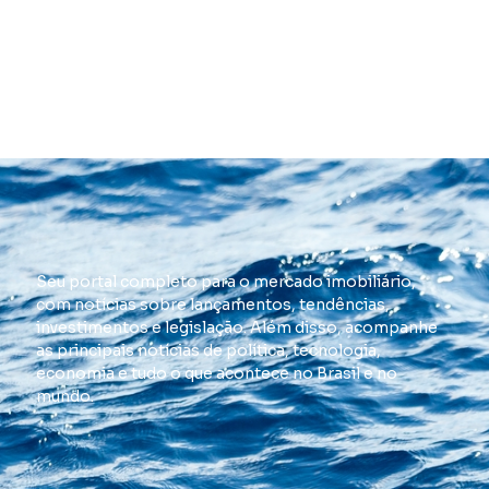
Seu portal completo para o mercado imobiliário,
com notícias sobre lançamentos, tendências,
investimentos e legislação. Além disso, acompanhe
as principais notícias de política, tecnologia,
economia e tudo o que acontece no Brasil e no
mundo.