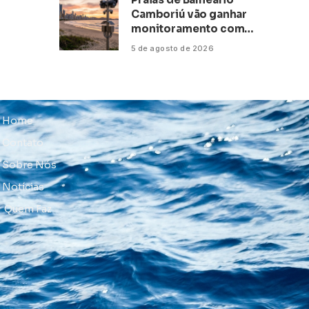
Camboriú vão ganhar
monitoramento com
inteligência artificial
5 de agosto de 2026
Home
Contato
Sobre Nós
Notícias
Quem Faz