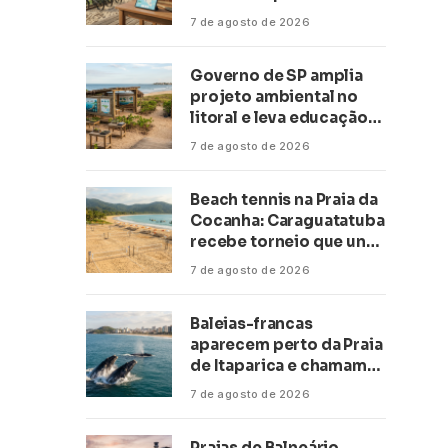
transformar negócios
7 de agosto de 2026
ligados ao turismo no
litoral
Governo de SP amplia
projeto ambiental no
litoral e leva educação
climática a escolas de 16
7 de agosto de 2026
cidades
Beach tennis na Praia da
Cocanha: Caraguatatuba
recebe torneio que une
esporte, lazer e mar
7 de agosto de 2026
Baleias-francas
aparecem perto da Praia
de Itaparica e chamam
atenção no litoral do
7 de agosto de 2026
Espírito Santo
Praias de Balneário