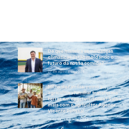
De que maneira as mudanças
climáticas estão moldando o
futuro da nossa comida?
27 de agosto de 2024
Milho de família: como a
agricultura familiar transforma
terras em oportunidades? Saiba
mais com o agricultor Agenor
Vicente Pelissa!
18 de dezembro de 2024