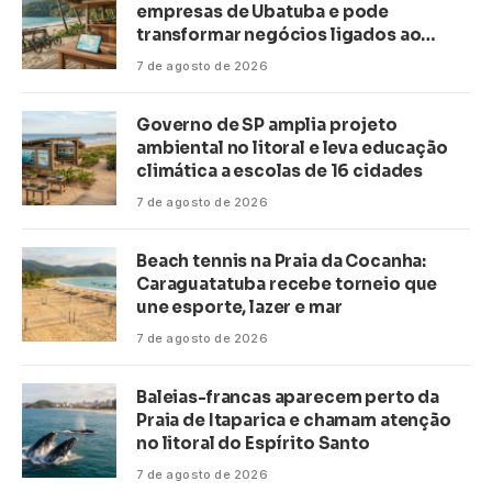
empresas de Ubatuba e pode
transformar negócios ligados ao
turismo no litoral
7 de agosto de 2026
Governo de SP amplia projeto
ambiental no litoral e leva educação
climática a escolas de 16 cidades
7 de agosto de 2026
Beach tennis na Praia da Cocanha:
Caraguatatuba recebe torneio que
une esporte, lazer e mar
7 de agosto de 2026
Baleias-francas aparecem perto da
Praia de Itaparica e chamam atenção
no litoral do Espírito Santo
7 de agosto de 2026