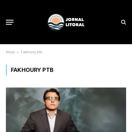
Início
»
Fakhoury ptb
FAKHOURY PTB