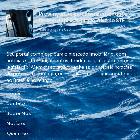
Presunção de inocência: entenda os
limites da prisão preventiva no STF
4 de abril de 2025
Seu portal completo para o mercado imobiliário, com
notícias sobre lançamentos, tendências, investimentos e
legislação. Além disso, acompanhe as principais notícias
de política, tecnologia, economia e tudo o que acontece
no Brasil e no mundo.
Home
Contato
Sobre Nós
Notícias
Quem Faz