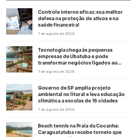
Controle interno eficaz: sua melhor
defesa na proteção de ativos e na
saúde financeira!
7 de agosto de 2026
Tecnologia chega às pequenas
empresas de Ubatuba e pode
transformar negócios ligados ao
turismo no litoral
7 de agosto de 2026
Governo de SP amplia projeto
ambiental no litoral e leva educação
climática a escolas de 16 cidades
7 de agosto de 2026
Beach tennis na Praia da Cocanha:
Caraguatatuba recebe torneio que