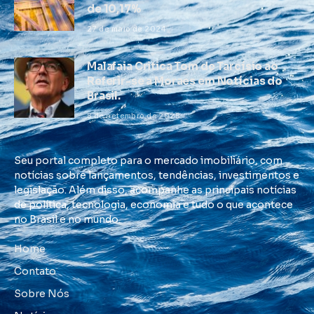
de 10,17%
27 de maio de 2024
Malafaia Critica Tom de Tarcísio ao
Referir-se a Moraes em Notícias do
Brasil.
8 de setembro de 2025
Seu portal completo para o mercado imobiliário, com
notícias sobre lançamentos, tendências, investimentos e
legislação. Além disso, acompanhe as principais notícias
de política, tecnologia, economia e tudo o que acontece
no Brasil e no mundo.
Home
Contato
Sobre Nós