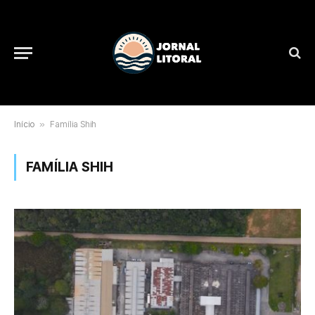
Início
»
Família Shih
FAMÍLIA SHIH