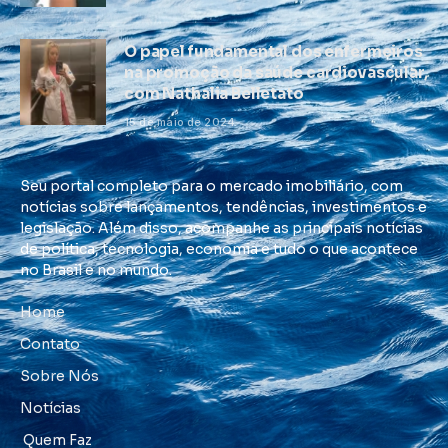
O papel fundamental dos enfermeiros
na promoção da saúde cardiovascular,
com Nathalia Belletato
15 de maio de 2024
Seu portal completo para o mercado imobiliário, com
notícias sobre lançamentos, tendências, investimentos e
legislação. Além disso, acompanhe as principais notícias
de política, tecnologia, economia e tudo o que acontece
no Brasil e no mundo.
Home
Contato
Sobre Nós
Notícias
Quem Faz