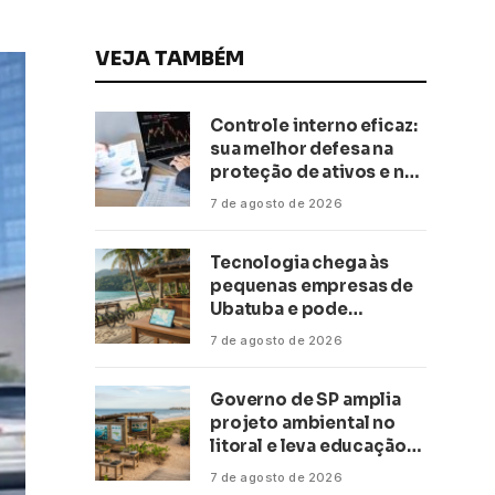
VEJA TAMBÉM
Controle interno eficaz:
sua melhor defesa na
proteção de ativos e na
saúde financeira!
7 de agosto de 2026
Tecnologia chega às
pequenas empresas de
Ubatuba e pode
transformar negócios
7 de agosto de 2026
ligados ao turismo no
litoral
Governo de SP amplia
projeto ambiental no
litoral e leva educação
climática a escolas de 16
7 de agosto de 2026
cidades