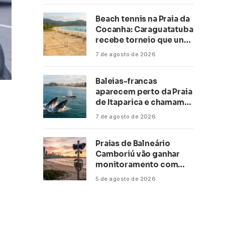
Beach tennis na Praia da
Cocanha: Caraguatatuba
recebe torneio que une
esporte, lazer e mar
7 de agosto de 2026
Baleias-francas
aparecem perto da Praia
de Itaparica e chamam
atenção no litoral do
7 de agosto de 2026
Espírito Santo
Praias de Balneário
Camboriú vão ganhar
monitoramento com
inteligência artificial
5 de agosto de 2026