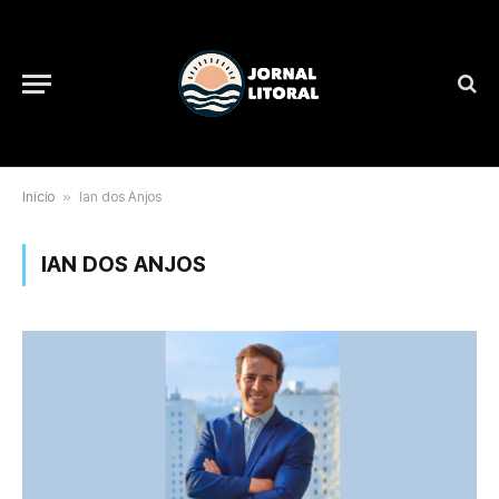
Início
»
Ian dos Anjos
IAN DOS ANJOS