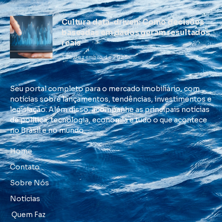
Cultura data-driven: Como decisões
baseadas em dados geram resultados
reais
1 de dezembro de 2025
Seu portal completo para o mercado imobiliário, com
notícias sobre lançamentos, tendências, investimentos e
legislação. Além disso, acompanhe as principais notícias
de política, tecnologia, economia e tudo o que acontece
no Brasil e no mundo.
Home
Contato
Sobre Nós
Notícias
Quem Faz