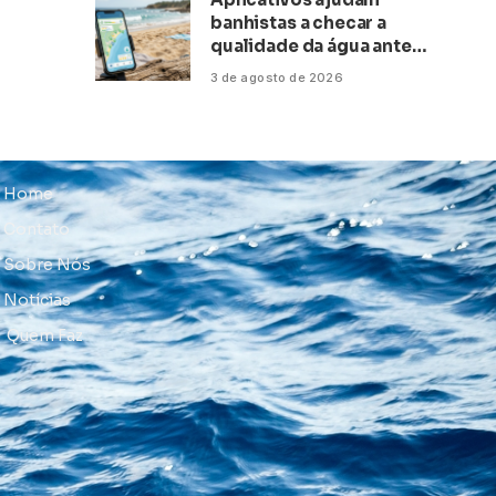
banhistas a checar a
qualidade da água antes
de ir à praia
3 de agosto de 2026
Home
Contato
Sobre Nós
Notícias
Quem Faz