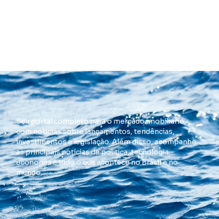
Seu portal completo para o mercado imobiliário,
com notícias sobre lançamentos, tendências,
investimentos e legislação. Além disso, acompanhe
as principais notícias de política, tecnologia,
economia e tudo o que acontece no Brasil e no
mundo.