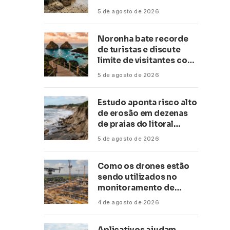
conservação
5 de agosto de 2026
Noronha bate recorde
de turistas e discute
limite de visitantes com
a Anac
5 de agosto de 2026
Estudo aponta risco alto
de erosão em dezenas
de praias do litoral
paulista
5 de agosto de 2026
Como os drones estão
sendo utilizados no
monitoramento de
obras de grande porte?
4 de agosto de 2026
Confira neste artigo
Aplicativos ajudam