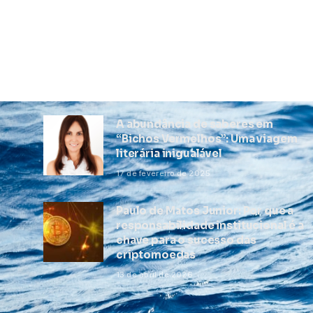
A abundância de saberes em
“Bichos Vermelhos”: Uma viagem
literária inigualável
17 de fevereiro de 2025
Paulo de Matos Junior: Por que a
responsabilidade institucional é a
chave para o sucesso das
criptomoedas
13 de abril de 2026