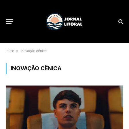
Início
»
Inovação cênica
INOVAÇÃO CÊNICA