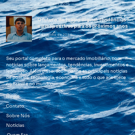
6 de maio de 2026
O futuro do teatro digital: tendências
e perspectivas para os próximos anos
11 de junho de 2024
Seu portal completo para o mercado imobiliário, com
notícias sobre lançamentos, tendências, investimentos e
legislação. Além disso, acompanhe as principais notícias
de política, tecnologia, economia e tudo o que acontece
no Brasil e no mundo.
Home
Contato
Sobre Nós
Notícias