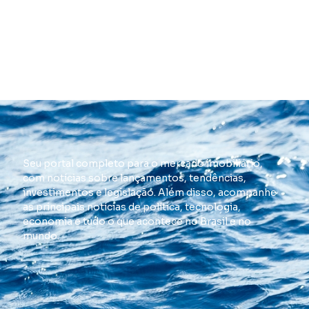
Seu portal completo para o mercado imobiliário,
com notícias sobre lançamentos, tendências,
investimentos e legislação. Além disso, acompanhe
as principais notícias de política, tecnologia,
economia e tudo o que acontece no Brasil e no
mundo.