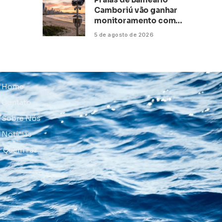
Camboriú vão ganhar
monitoramento com
inteligência artificial
5 de agosto de 2026
Home
Contato
Sobre Nós
Notícias
Quem Faz