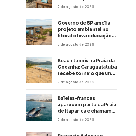
transformar negócios
7 de agosto de 2026
ligados ao turismo no
litoral
Governo de SP amplia
projeto ambiental no
litoral e leva educação
climática a escolas de 16
7 de agosto de 2026
cidades
Beach tennis na Praia da
Cocanha: Caraguatatuba
recebe torneio que une
esporte, lazer e mar
7 de agosto de 2026
Baleias-francas
aparecem perto da Praia
de Itaparica e chamam
atenção no litoral do
7 de agosto de 2026
Espírito Santo
Praias de Balneário