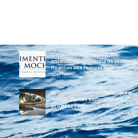
O caminho da credibilidade:
entenda a importância da auditoria
financeira na recuperação judicial
24 de setembro de 2025
Arquitetura cemiterial: por que o
design ganhou espaço nos
projetos contemporâneos
22 de junho de 2026