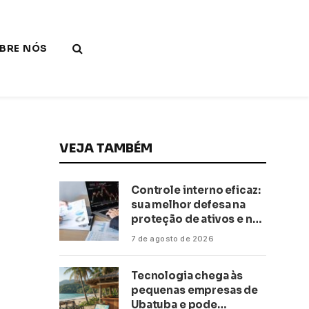
BRE NÓS
VEJA TAMBÉM
Controle interno eficaz:
sua melhor defesa na
proteção de ativos e na
saúde financeira!
7 de agosto de 2026
Tecnologia chega às
pequenas empresas de
Ubatuba e pode