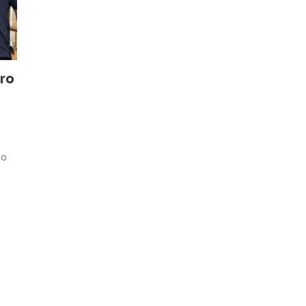
iro
to