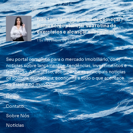
25 de junho de 2026
Não tem ideia de por onde começar?
Saiba como planejar sua rotina de
exercícios e alcançar suas metas!
1 de novembro de 2024
Seu portal completo para o mercado imobiliário, com
notícias sobre lançamentos, tendências, investimentos e
legislação. Além disso, acompanhe as principais notícias
de política, tecnologia, economia e tudo o que acontece
no Brasil e no mundo.
Home
Contato
Sobre Nós
Notícias