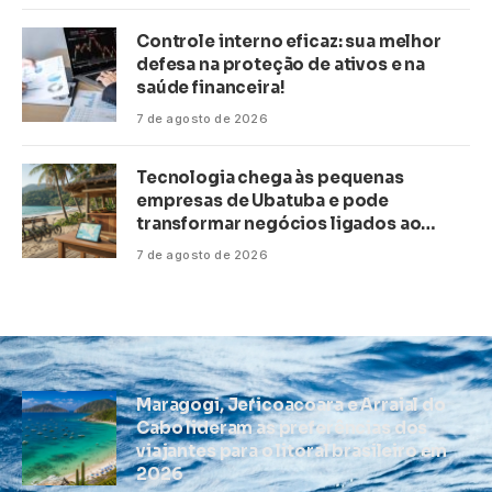
Controle interno eficaz: sua melhor
defesa na proteção de ativos e na
saúde financeira!
7 de agosto de 2026
Tecnologia chega às pequenas
empresas de Ubatuba e pode
transformar negócios ligados ao
turismo no litoral
7 de agosto de 2026
Maragogi, Jericoacoara e Arraial do
Cabo lideram as preferências dos
viajantes para o litoral brasileiro em
2026