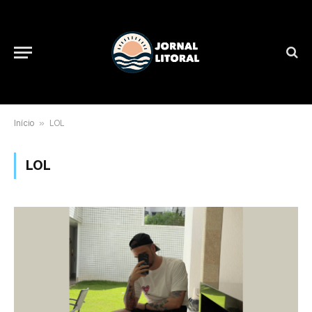
Início
»
LOL
LOL