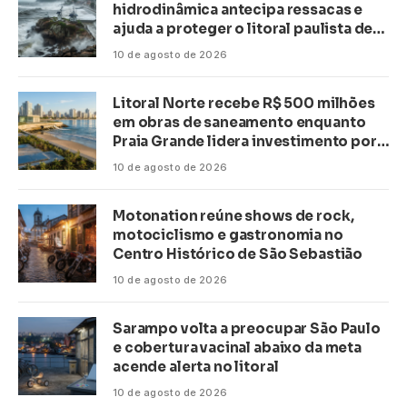
hidrodinâmica antecipa ressacas e
ajuda a proteger o litoral paulista de
inundações
10 de agosto de 2026
Litoral Norte recebe R$ 500 milhões
em obras de saneamento enquanto
Praia Grande lidera investimento por
habitante no país
10 de agosto de 2026
Motonation reúne shows de rock,
motociclismo e gastronomia no
Centro Histórico de São Sebastião
10 de agosto de 2026
Sarampo volta a preocupar São Paulo
e cobertura vacinal abaixo da meta
acende alerta no litoral
10 de agosto de 2026