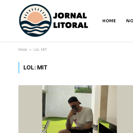
HOME
NO
Início
»
LoL: MiT
LOL: MIT