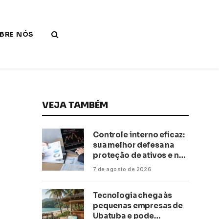
BRE NÓS
VEJA TAMBÉM
Controle interno eficaz:
sua melhor defesa na
proteção de ativos e na
saúde financeira!
7 de agosto de 2026
Tecnologia chega às
pequenas empresas de
Ubatuba e pode