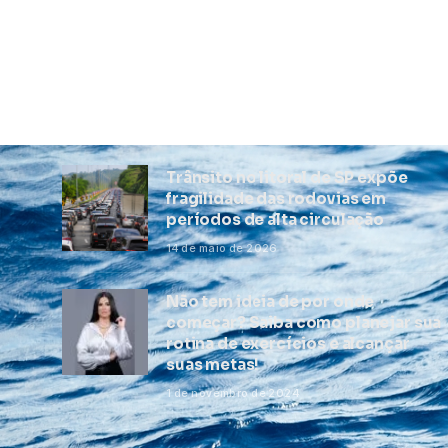
Trânsito no litoral de SP expõe
fragilidade das rodovias em
períodos de alta circulação
14 de maio de 2026
Não tem ideia de por onde
começar? Saiba como planejar sua
rotina de exercícios e alcançar
suas metas!
1 de novembro de 2024