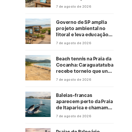
transformar negócios
7 de agosto de 2026
ligados ao turismo no
litoral
Governo de SP amplia
projeto ambiental no
litoral e leva educação
climática a escolas de 16
7 de agosto de 2026
cidades
Beach tennis na Praia da
Cocanha: Caraguatatuba
recebe torneio que une
esporte, lazer e mar
7 de agosto de 2026
Baleias-francas
aparecem perto da Praia
de Itaparica e chamam
atenção no litoral do
7 de agosto de 2026
Espírito Santo
Praias de Balneário