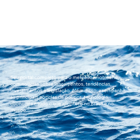
Seu portal completo para o mercado imobiliário,
com notícias sobre lançamentos, tendências,
investimentos e legislação. Além disso, acompanhe
as principais notícias de política, tecnologia,
economia e tudo o que acontece no Brasil e no
mundo.