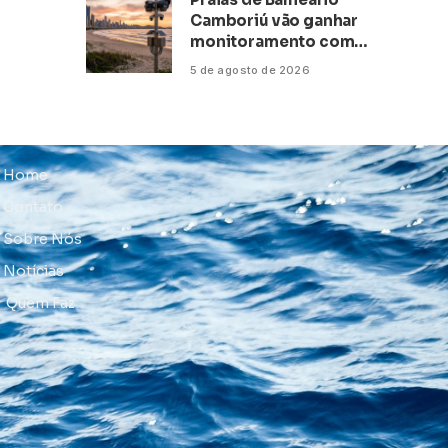
Camboriú vão ganhar
monitoramento com
inteligência artificial
5 de agosto de 2026
Home
Contato
Sobre Nós
Notícias
Quem Faz