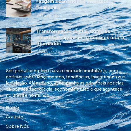
reagem a cenários de incerteza
financeira
7 de abril de 2026
Transformação digital: Como as
empresas repensam processos na era
dos dados
27 de julho de 2026
Seu portal completo para o mercado imobiliário, com
notícias sobre lançamentos, tendências, investimentos e
legislação. Além disso, acompanhe as principais notícias
de política, tecnologia, economia e tudo o que acontece
no Brasil e no mundo.
Home
Contato
Sobre Nós