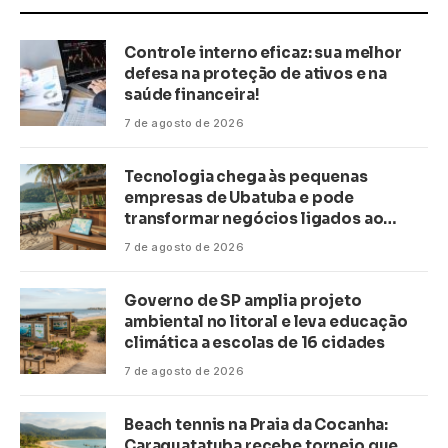
Controle interno eficaz: sua melhor
defesa na proteção de ativos e na
saúde financeira!
7 de agosto de 2026
Tecnologia chega às pequenas
empresas de Ubatuba e pode
transformar negócios ligados ao
turismo no litoral
7 de agosto de 2026
Governo de SP amplia projeto
ambiental no litoral e leva educação
climática a escolas de 16 cidades
7 de agosto de 2026
Beach tennis na Praia da Cocanha:
Caraguatatuba recebe torneio que