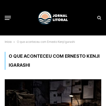
Início
»
O que aconteceu com Ernesto Kenji Igarashi
O QUE ACONTECEU COM ERNESTO KENJI
IGARASHI