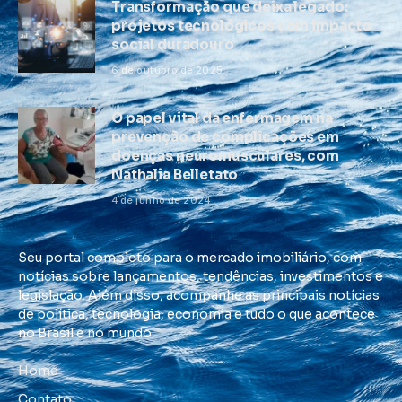
Transformação que deixa legado:
projetos tecnológicos com impacto
social duradouro
6 de outubro de 2025
O papel vital da enfermagem na
prevenção de complicações em
doenças neuromusculares, com
Nathalia Belletato
4 de junho de 2024
Seu portal completo para o mercado imobiliário, com
notícias sobre lançamentos, tendências, investimentos e
legislação. Além disso, acompanhe as principais notícias
de política, tecnologia, economia e tudo o que acontece
no Brasil e no mundo.
Home
Contato