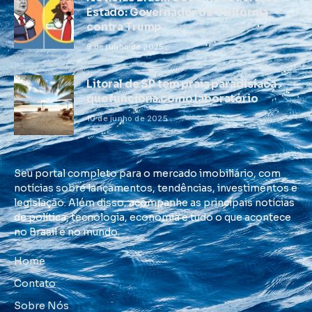
Estado: Governador da Califórnia
contra Trump
9 de junho de 2025
Litoral de SP tem praia paradisíaca
que funciona como laboratório
10 de junho de 2025
Seu portal completo para o mercado imobiliário, com
notícias sobre lançamentos, tendências, investimentos e
legislação. Além disso, acompanhe as principais notícias
de política, tecnologia, economia e tudo o que acontece
no Brasil e no mundo.
Home
Contato
Sobre Nós