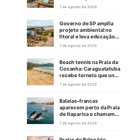
transformar negócios
7 de agosto de 2026
ligados ao turismo no
litoral
Governo de SP amplia
projeto ambiental no
litoral e leva educação
climática a escolas de 16
7 de agosto de 2026
cidades
Beach tennis na Praia da
Cocanha: Caraguatatuba
recebe torneio que une
esporte, lazer e mar
7 de agosto de 2026
Baleias-francas
aparecem perto da Praia
de Itaparica e chamam
atenção no litoral do
7 de agosto de 2026
Espírito Santo
Praias de Balneário