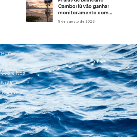
Camboriú vão ganhar
monitoramento com
inteligência artificial
5 de agosto de 2026
Home
Contato
Sobre Nós
Notícias
Quem Faz