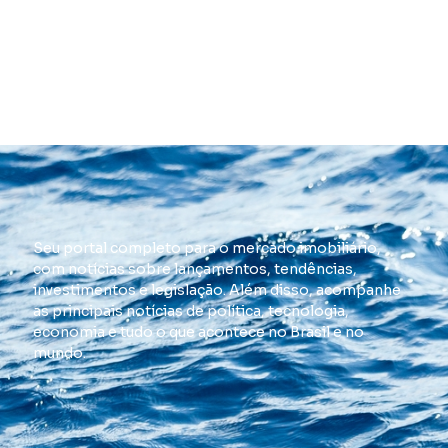
Seu portal completo para o mercado imobiliário,
com notícias sobre lançamentos, tendências,
investimentos e legislação. Além disso, acompanhe
as principais notícias de política, tecnologia,
economia e tudo o que acontece no Brasil e no
mundo.