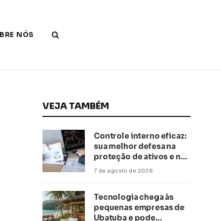
BRE NÓS
VEJA TAMBÉM
Controle interno eficaz:
sua melhor defesa na
proteção de ativos e na
saúde financeira!
7 de agosto de 2026
Tecnologia chega às
pequenas empresas de
Ubatuba e pode