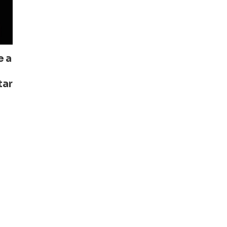
e a
tar