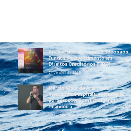
Análise dos riscos intrínsecos aos
Fundos de Investimento em
Direitos Creditórios (FIDC)
24 de abril de 2025
Márcio Alaor de Araújo e o
mercado de capitais: estratégias
para crescer com inteligência
financeira
3 de junho de 2026