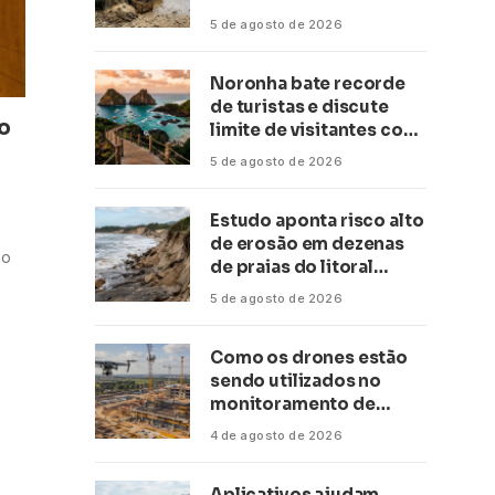
conservação
5 de agosto de 2026
Noronha bate recorde
de turistas e discute
o
limite de visitantes com
a Anac
5 de agosto de 2026
Estudo aponta risco alto
de erosão em dezenas
do
de praias do litoral
paulista
5 de agosto de 2026
Como os drones estão
sendo utilizados no
monitoramento de
obras de grande porte?
4 de agosto de 2026
Confira neste artigo
Aplicativos ajudam