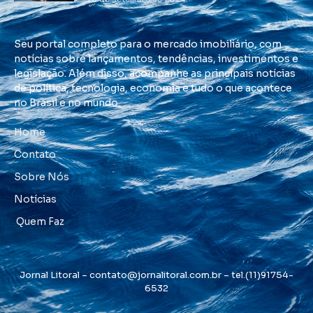
Seu portal completo para o mercado imobiliário, com
notícias sobre lançamentos, tendências, investimentos e
legislação. Além disso, acompanhe as principais notícias
de política, tecnologia, economia e tudo o que acontece
no Brasil e no mundo.
Home
Contato
Sobre Nós
Notícias
Quem Faz
Jornal Litoral –
contato@jornalitoral.com.br
– tel.(11)91754-
6532