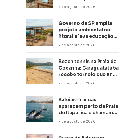
transformar negócios
7 de agosto de 2026
ligados ao turismo no
litoral
Governo de SP amplia
projeto ambiental no
litoral e leva educação
climática a escolas de 16
7 de agosto de 2026
cidades
Beach tennis na Praia da
Cocanha: Caraguatatuba
recebe torneio que une
esporte, lazer e mar
7 de agosto de 2026
Baleias-francas
aparecem perto da Praia
de Itaparica e chamam
atenção no litoral do
7 de agosto de 2026
Espírito Santo
Praias de Balneário