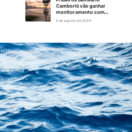
Camboriú vão ganhar
monitoramento com
inteligência artificial
5 de agosto de 2026
Home
Contato
Sobre Nós
Notícias
Quem Faz