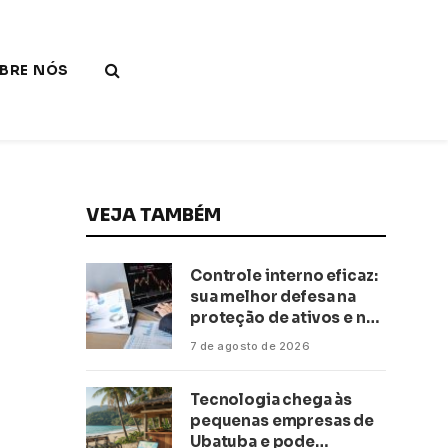
BRE NÓS
VEJA TAMBÉM
Controle interno eficaz:
sua melhor defesa na
proteção de ativos e na
saúde financeira!
7 de agosto de 2026
Tecnologia chega às
pequenas empresas de
Ubatuba e pode