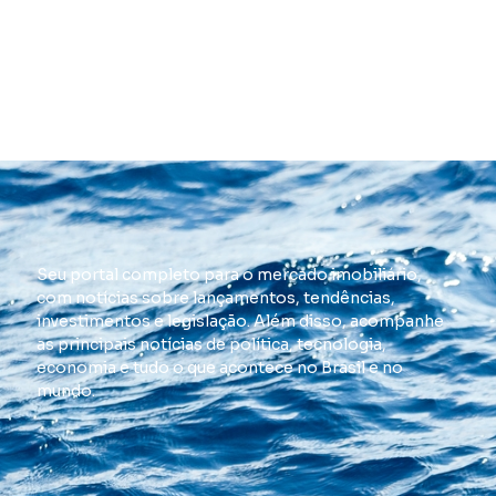
Seu portal completo para o mercado imobiliário,
com notícias sobre lançamentos, tendências,
investimentos e legislação. Além disso, acompanhe
as principais notícias de política, tecnologia,
economia e tudo o que acontece no Brasil e no
mundo.