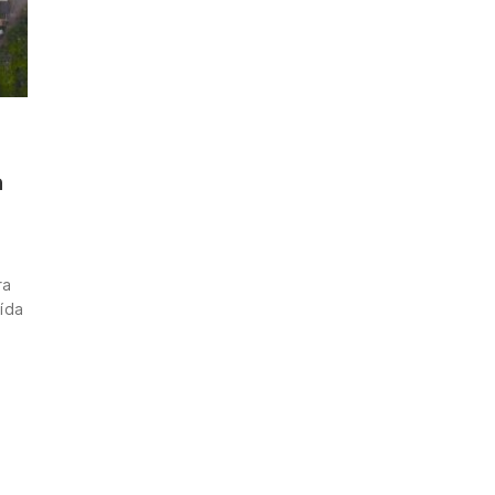
a
ra
aída