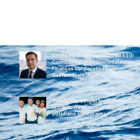
Shield Bank e a Ascensão do ESG:
Como as Fintechs Remodelam as
Finanças Corporativas
Sustentáveis
27 de maio de 2025
Fronteira da esperança: entenda o
impacto da crise migratória no
cotidiano em Roraima
2 de outubro de 2024