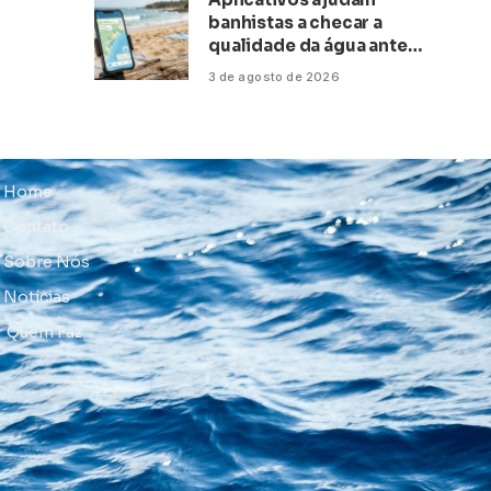
banhistas a checar a
qualidade da água antes
de ir à praia
3 de agosto de 2026
Home
Contato
Sobre Nós
Notícias
Quem Faz