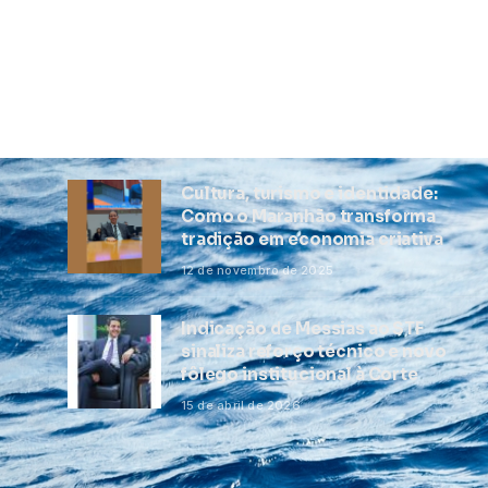
Cultura, turismo e identidade:
Como o Maranhão transforma
tradição em economia criativa
12 de novembro de 2025
Indicação de Messias ao STF
sinaliza reforço técnico e novo
fôlego institucional à Corte
15 de abril de 2026