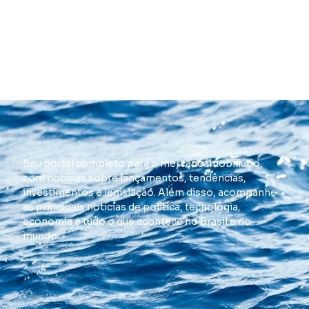
Seu portal completo para o mercado imobiliário,
com notícias sobre lançamentos, tendências,
investimentos e legislação. Além disso, acompanhe
as principais notícias de política, tecnologia,
economia e tudo o que acontece no Brasil e no
mundo.