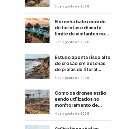
conservação
5 de agosto de 2026
Noronha bate recorde
de turistas e discute
limite de visitantes com
a Anac
5 de agosto de 2026
Estudo aponta risco alto
de erosão em dezenas
de praias do litoral
paulista
5 de agosto de 2026
Como os drones estão
sendo utilizados no
monitoramento de
obras de grande porte?
4 de agosto de 2026
Confira neste artigo
Aplicativos ajudam