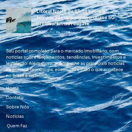
Litoral Norte de SP dá início à
temporada de pinguins; quase 50
precisaram de resgate
10 de julho de 2024
Seu portal completo para o mercado imobiliário, com
notícias sobre lançamentos, tendências, investimentos e
legislação. Além disso, acompanhe as principais notícias
de política, tecnologia, economia e tudo o que acontece
no Brasil e no mundo.
Home
Contato
Sobre Nós
Notícias
Quem Faz