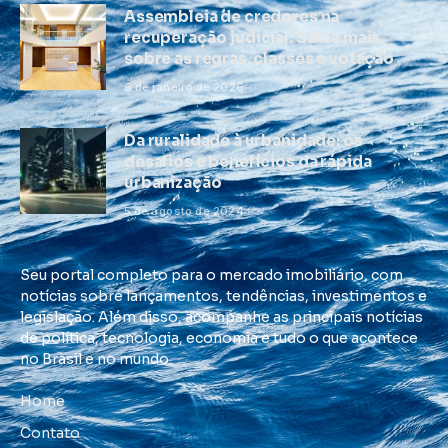
Assembleia de credores na
recuperação judicial: Saiba mais
sobre as regras, classes e votação
6 de janeiro de 2026
Da ruralidade à urbanidade: os
desafios e benefícios da rápida
urbanização
5 de agosto de 2024
Seu portal completo para o mercado imobiliário, com
notícias sobre lançamentos, tendências, investimentos e
legislação. Além disso, acompanhe as principais notícias
de política, tecnologia, economia e tudo o que acontece
no Brasil e no mundo.
Home
Contato