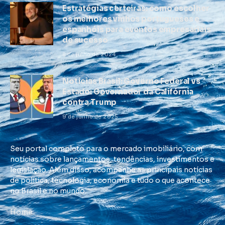
Estratégias certeiras: como escolher
os melhores vinhos portugueses e
espanhóis para eventos empresariais
de sucesso
8 de julho de 2024
Notícias Brasil: Governo Federal vs
Estado: Governador da Califórnia
contra Trump
9 de junho de 2025
Seu portal completo para o mercado imobiliário, com
notícias sobre lançamentos, tendências, investimentos e
legislação. Além disso, acompanhe as principais notícias
de política, tecnologia, economia e tudo o que acontece
no Brasil e no mundo.
Home