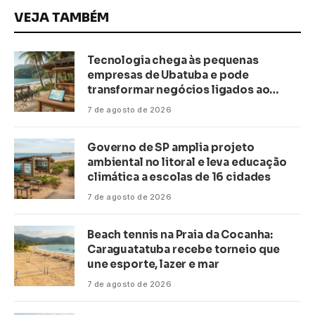
VEJA TAMBÉM
Tecnologia chega às pequenas
empresas de Ubatuba e pode
transformar negócios ligados ao
turismo no litoral
7 de agosto de 2026
Governo de SP amplia projeto
ambiental no litoral e leva educação
climática a escolas de 16 cidades
7 de agosto de 2026
Beach tennis na Praia da Cocanha:
Caraguatatuba recebe torneio que
une esporte, lazer e mar
7 de agosto de 2026