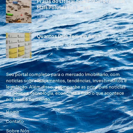
Praias do Litoral de São Paulo Entre as
Mais Poluídas do Brasil
24 de setembro de 2024
Quantos Dias Tem um Ano?
9 de outubro de 2024
Seu portal completo para o mercado imobiliário, com
notícias sobre lançamentos, tendências, investimentos e
legislação. Além disso, acompanhe as principais notícias
de política, tecnologia, economia e tudo o que acontece
no Brasil e no mundo.
Home
Contato
Sobre Nós