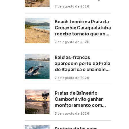
climática a escolas de 16
7 de agosto de 2026
cidades
Beach tennis na Praia da
Cocanha: Caraguatatuba
recebe torneio que une
esporte, lazer e mar
7 de agosto de 2026
Baleias-francas
aparecem perto da Praia
de Itaparica e chamam
atenção no litoral do
7 de agosto de 2026
Espírito Santo
Praias de Balneário
Camboriú vão ganhar
monitoramento com
inteligência artificial
5 de agosto de 2026
Projeto de lei quer