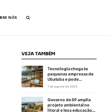
BRE NÓS
VEJA TAMBÉM
Tecnologia chega às
pequenas empresas de
Ubatuba e pode
transformar negócios
7 de agosto de 2026
ligados ao turismo no
litoral
Governo de SP amplia
projeto ambiental no
litoral e leva educação