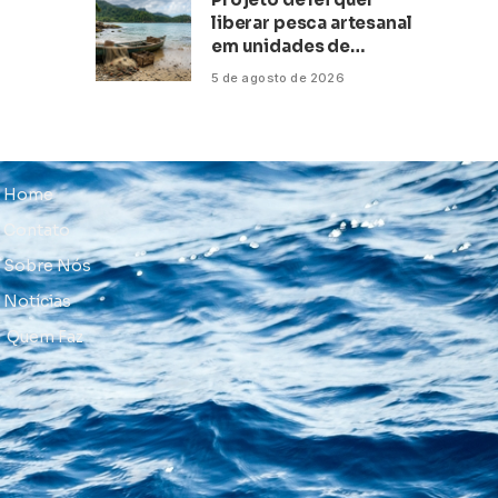
liberar pesca artesanal
em unidades de
conservação
5 de agosto de 2026
Home
Contato
Sobre Nós
Notícias
Quem Faz