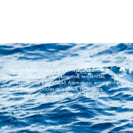
Seu portal completo para o mercado imobiliário,
com notícias sobre lançamentos, tendências,
investimentos e legislação. Além disso, acompanhe
as principais notícias de política, tecnologia,
economia e tudo o que acontece no Brasil e no
mundo.