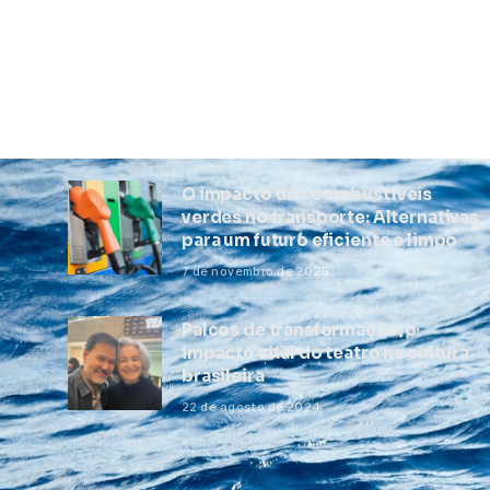
O impacto dos combustíveis
verdes no transporte: Alternativas
para um futuro eficiente e limpo
7 de novembro de 2025
Palcos de transformação: o
impacto vital do teatro na cultura
brasileira
22 de agosto de 2024