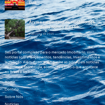
EUA
10 de junho de 2025
Árvore cai em cima de motociclista
em rodovia do litoral de SP
2 de julho de 2025
Seu portal completo para o mercado imobiliário, com
notícias sobre lançamentos, tendências, investimentos e
legislação. Além disso, acompanhe as principais notícias
de política, tecnologia, economia e tudo o que acontece
no Brasil e no mundo.
Home
Contato
Sobre Nós
Notícias