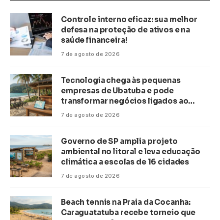
Controle interno eficaz: sua melhor
defesa na proteção de ativos e na
saúde financeira!
7 de agosto de 2026
Tecnologia chega às pequenas
empresas de Ubatuba e pode
transformar negócios ligados ao
turismo no litoral
7 de agosto de 2026
Governo de SP amplia projeto
ambiental no litoral e leva educação
climática a escolas de 16 cidades
7 de agosto de 2026
Beach tennis na Praia da Cocanha:
Caraguatatuba recebe torneio que