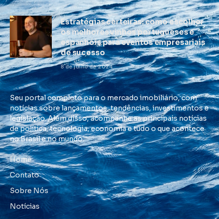
Estratégias certeiras: como escolher
os melhores vinhos portugueses e
espanhóis para eventos empresariais
de sucesso
8 de julho de 2024
Seu portal completo para o mercado imobiliário, com
notícias sobre lançamentos, tendências, investimentos e
legislação. Além disso, acompanhe as principais notícias
de política, tecnologia, economia e tudo o que acontece
no Brasil e no mundo.
Home
Contato
Sobre Nós
Notícias