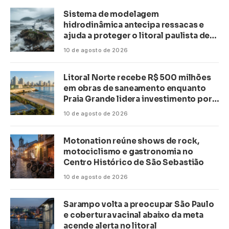
Sistema de modelagem
hidrodinâmica antecipa ressacas e
ajuda a proteger o litoral paulista de
inundações
10 de agosto de 2026
Litoral Norte recebe R$ 500 milhões
em obras de saneamento enquanto
Praia Grande lidera investimento por
habitante no país
10 de agosto de 2026
Motonation reúne shows de rock,
motociclismo e gastronomia no
Centro Histórico de São Sebastião
10 de agosto de 2026
Sarampo volta a preocupar São Paulo
e cobertura vacinal abaixo da meta
acende alerta no litoral