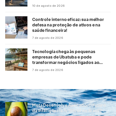
10 de agosto de 2026
Controle interno eficaz: sua melhor
defesa na proteção de ativos e na
saúde financeira!
7 de agosto de 2026
Tecnologia chega às pequenas
empresas de Ubatuba e pode
transformar negócios ligados ao
turismo no litoral
7 de agosto de 2026
Meta Desenvolve Avocado: O Futuro
da Inteligência Artificial no Brasil?