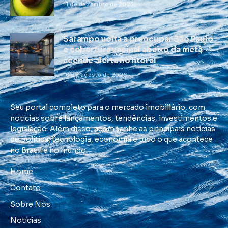
11 de dezembro de 2025
Sarampo volta a preocupar São Paulo
e cobertura vacinal abaixo da meta
acende alerta no litoral
10 de agosto de 2026
Seu portal completo para o mercado imobiliário, com
notícias sobre lançamentos, tendências, investimentos e
legislação. Além disso, acompanhe as principais notícias
de política, tecnologia, economia e tudo o que acontece
no Brasil e no mundo.
Home
Contato
Sobre Nós
Notícias