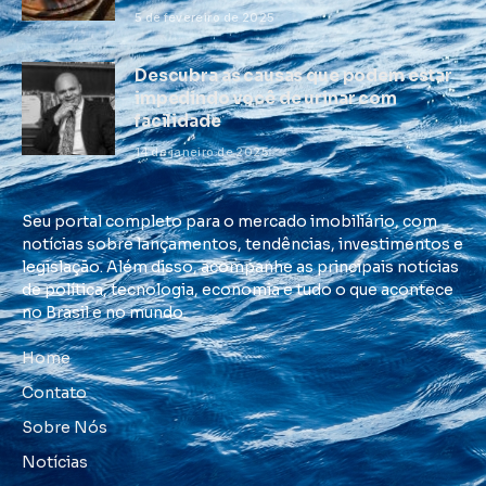
5 de fevereiro de 2025
Descubra as causas que podem estar
impedindo você de urinar com
facilidade
14 de janeiro de 2025
Seu portal completo para o mercado imobiliário, com
notícias sobre lançamentos, tendências, investimentos e
legislação. Além disso, acompanhe as principais notícias
de política, tecnologia, economia e tudo o que acontece
no Brasil e no mundo.
Home
Contato
Sobre Nós
Notícias