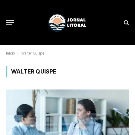
Início
»
Walter Quispe
WALTER QUISPE