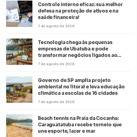
Controle interno eficaz: sua melhor
defesa na proteção de ativos e na
saúde financeira!
7 de agosto de 2026
Tecnologia chega às pequenas
empresas de Ubatuba e pode
transformar negócios ligados ao
turismo no litoral
7 de agosto de 2026
Governo de SP amplia projeto
ambiental no litoral e leva educação
climática a escolas de 16 cidades
7 de agosto de 2026
Beach tennis na Praia da Cocanha:
Caraguatatuba recebe torneio que
une esporte, lazer e mar