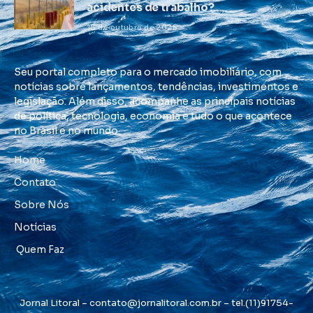
acidentes de trabalho?
16 de outubro de 2025
Seu portal completo para o mercado imobiliário, com
notícias sobre lançamentos, tendências, investimentos e
legislação. Além disso, acompanhe as principais notícias
de política, tecnologia, economia e tudo o que acontece
no Brasil e no mundo.
Home
Contato
Sobre Nós
Notícias
Quem Faz
Jornal Litoral –
contato@jornalitoral.com.br
– tel.(11)91754-