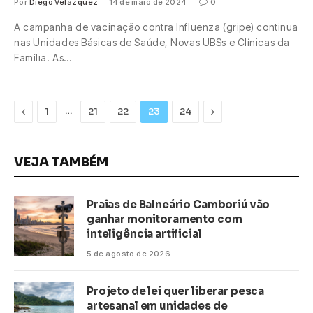
Por
Diego Velázquez
14 de maio de 2024
0
A campanha de vacinação contra Influenza (gripe) continua
nas Unidades Básicas de Saúde, Novas UBSs e Clínicas da
Família. As…
Previous
…
Next
1
21
22
23
24
VEJA TAMBÉM
Praias de Balneário Camboriú vão
ganhar monitoramento com
inteligência artificial
5 de agosto de 2026
Projeto de lei quer liberar pesca
artesanal em unidades de