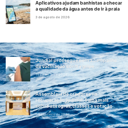
Aplicativos ajudam banhistas a checar
a qualidade da água antes de ir à praia
3 de agosto de 2026
Jundiaí prossegue com a campanha
de vacinação contra gripe
14 de maio de 2024
Assembleia de credores na
recuperação judicial: Saiba mais
sobre as regras, classes e votação
6 de janeiro de 2026