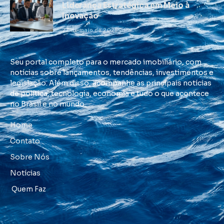
Liderança Estratégica em Meio à
Inovação
27 de maio de 2025
Seu portal completo para o mercado imobiliário, com
notícias sobre lançamentos, tendências, investimentos e
legislação. Além disso, acompanhe as principais notícias
de política, tecnologia, economia e tudo o que acontece
no Brasil e no mundo.
Home
Contato
Sobre Nós
Notícias
Quem Faz